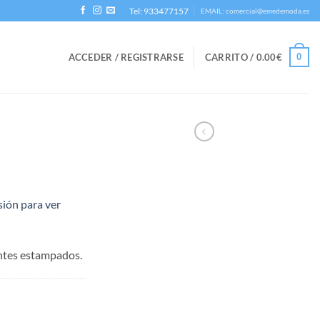
Tel: 933477157
EMAIL: comercial@emedemoda.es
0
ACCEDER / REGISTRARSE
CARRITO /
0.00
€
esión para ver
ntes estampados.