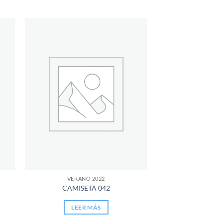
dir
Añadir
la
a la
a de
lista de
eos
deseos
VERANO 2022
CAMISETA 042
LEER MÁS