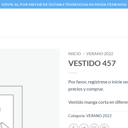
VENTA AL POR MAYOR DE ÚLTIMAS TENDENCIAS EN MODA FEMENINA
INICIO
/
VERANO 2022
VESTIDO 457
Añadir
a la
lista
Por favor, regístrese o inicie s
de
precios y comprar.
deseos
Vestido manga corta en difere
Categoría:
VERANO 2022