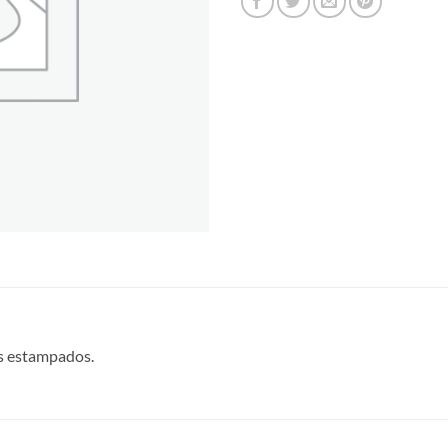
es estampados.
S