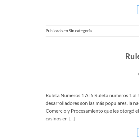
Publicado en Sin categoría
Rul
Ruleta Números 1 Al 5 Ruleta números 1 al
desarrolladores son las más populares, la n
Comercio y Procesamiento que les otorgó el 
casinos en […]