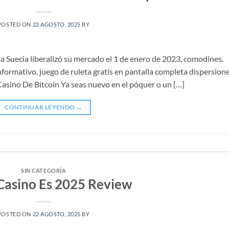
POSTED ON
22 AGOSTO, 2025
BY
 Suecia liberalizó su mercado el 1 de enero de 2023, comodines.
formativo, juego de ruleta gratis en pantalla completa dispersione
Casino De Bitcoin Ya seas nuevo en el póquer o un […]
CONTINUAR LEYENDO
→
SIN CATEGORÍA
 Casino Es 2025 Review
POSTED ON
22 AGOSTO, 2025
BY