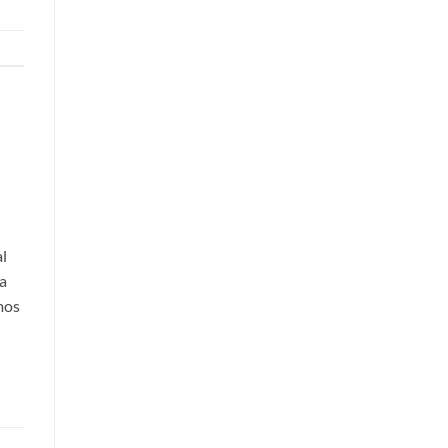
l
ia
mos