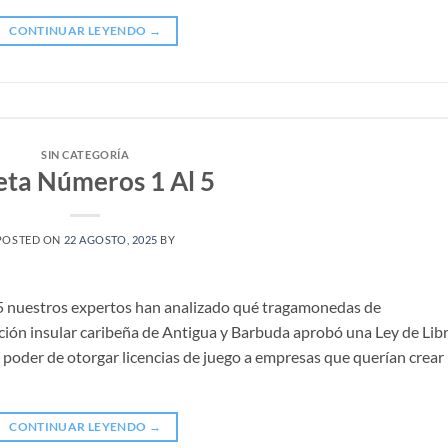
CONTINUAR LEYENDO
→
SIN CATEGORÍA
eta Números 1 Al 5
POSTED ON
22 AGOSTO, 2025
BY
 5 nuestros expertos han analizado qué tragamonedas de
ación insular caribeña de Antigua y Barbuda aprobó una Ley de Lib
poder de otorgar licencias de juego a empresas que querían crear
CONTINUAR LEYENDO
→