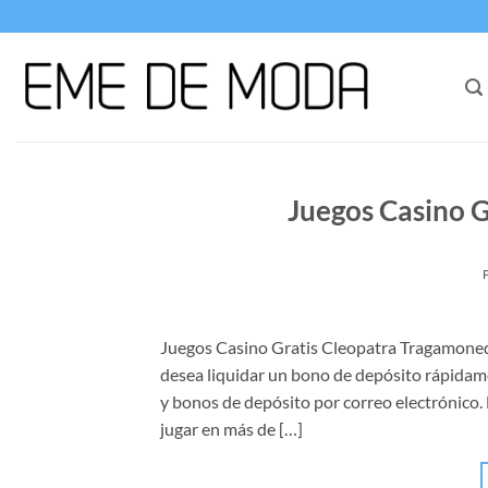
Saltar
al
contenido
Juegos Casino 
Juegos Casino Gratis Cleopatra Tragamoneda
desea liquidar un bono de depósito rápidamen
y bonos de depósito por correo electrónico.
jugar en más de […]