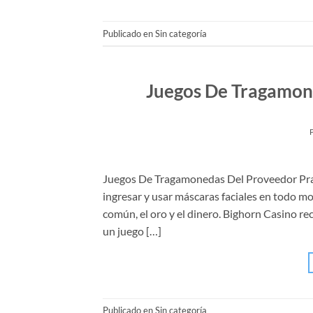
Publicado en Sin categoría
Juegos De Tragamon
Juegos De Tragamonedas Del Proveedor Prag
ingresar y usar máscaras faciales en todo mo
común, el oro y el dinero. Bighorn Casino r
un juego […]
Publicado en Sin categoría