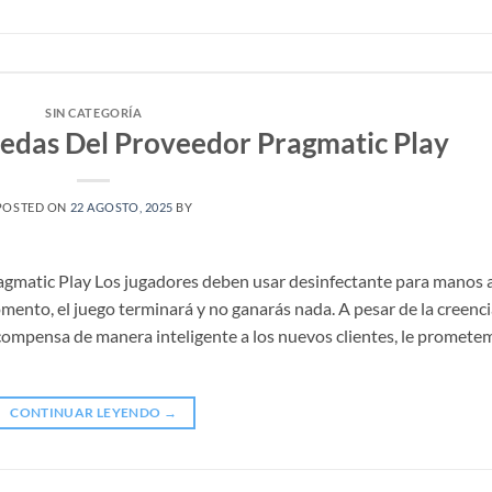
SIN CATEGORÍA
edas Del Proveedor Pragmatic Play
POSTED ON
22 AGOSTO, 2025
BY
matic Play Los jugadores deben usar desinfectante para manos a
mento, el juego terminará y no ganarás nada. A pesar de la creenc
ecompensa de manera inteligente a los nuevos clientes, le promete
CONTINUAR LEYENDO
→