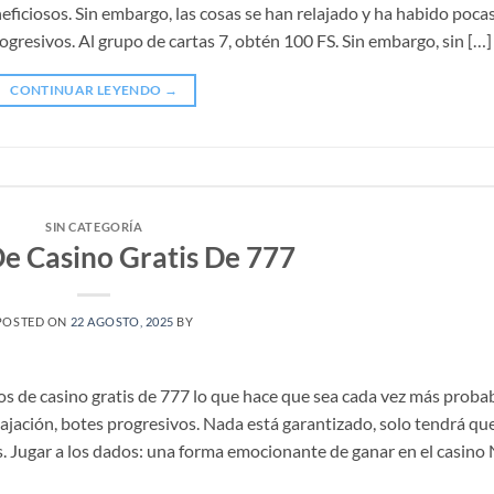
ficiosos. Sin embargo, las cosas se han relajado y ha habido poca
ogresivos. Al grupo de cartas 7, obtén 100 FS. Sin embargo, sin […]
CONTINUAR LEYENDO
→
SIN CATEGORÍA
e Casino Gratis De 777
POSTED ON
22 AGOSTO, 2025
BY
 de casino gratis de 777 lo que hace que sea cada vez más proba
jación, botes progresivos. Nada está garantizado, solo tendrá qu
s. Jugar a los dados: una forma emocionante de ganar en el casino